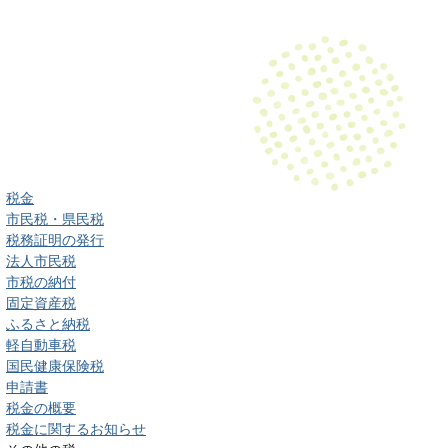
税金
市民税・県民税
税務証明の発行
法人市民税
市税の納付
固定資産税
ふるさと納税
軽自動車税
国民健康保険税
申請書
税金の概要
税金に関するお知らせ