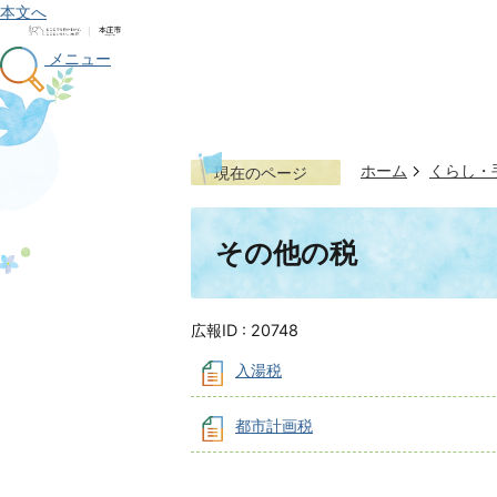
本文へ
メニュー
ホーム
くらし・
現在のページ
その他の税
広報ID :
20748
入湯税
都市計画税