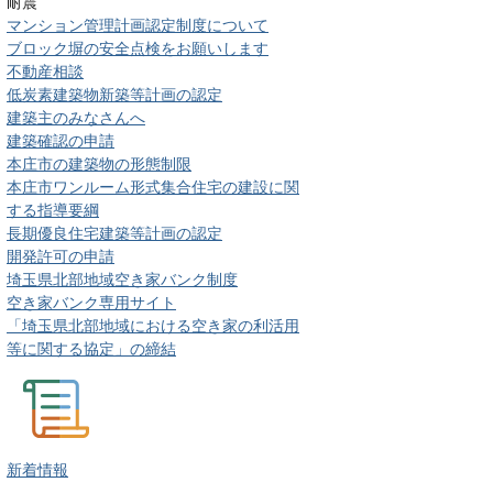
耐震
マンション管理計画認定制度について
ブロック塀の安全点検をお願いします
不動産相談
低炭素建築物新築等計画の認定
建築主のみなさんへ
建築確認の申請
本庄市の建築物の形態制限
本庄市ワンルーム形式集合住宅の建設に関
する指導要綱
長期優良住宅建築等計画の認定
開発許可の申請
埼玉県北部地域空き家バンク制度
空き家バンク専用サイト
「埼玉県北部地域における空き家の利活用
等に関する協定」の締結
新着情報