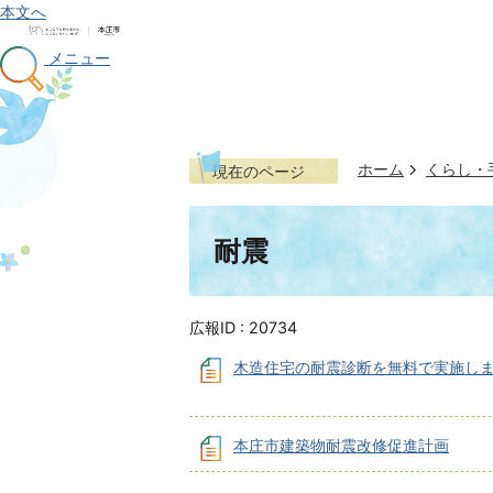
本文へ
メニュー
ホーム
くらし・
現在のページ
耐震
広報ID :
20734
木造住宅の耐震診断を無料で実施し
本庄市建築物耐震改修促進計画