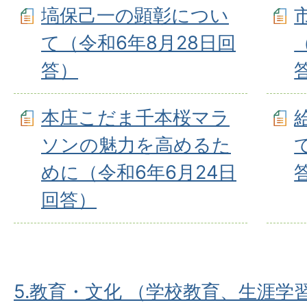
塙保己一の顕彰につい
て（令和6年8⽉28⽇回
答）
本庄こだま千本桜マラ
ソンの魅力を高めるた
めに（令和6年6⽉24⽇
回答）
5.教育・文化 （学校教育、生涯