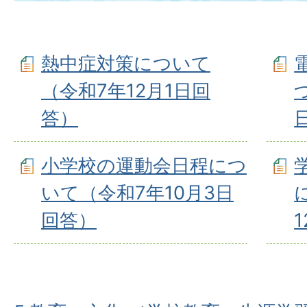
熱中症対策について
（令和7年12⽉1⽇回
答）
小学校の運動会日程につ
いて（令和7年10月3⽇
回答）