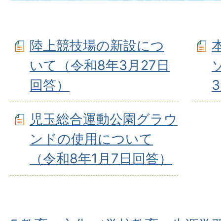
陸上競技場の新設につ
いて（令和8年3⽉27⽇
回答）
児玉総合運動公園グラウ
ンドの使用について
（令和8年1⽉7⽇回答）