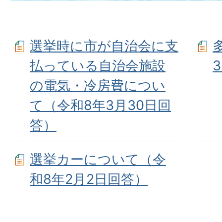
選挙時に市が自治会に支
払っている自治会施設
の電気・冷房費につい
て（令和8年3⽉30⽇回
答）
選挙カーについて（令
和8年2⽉2⽇回答）