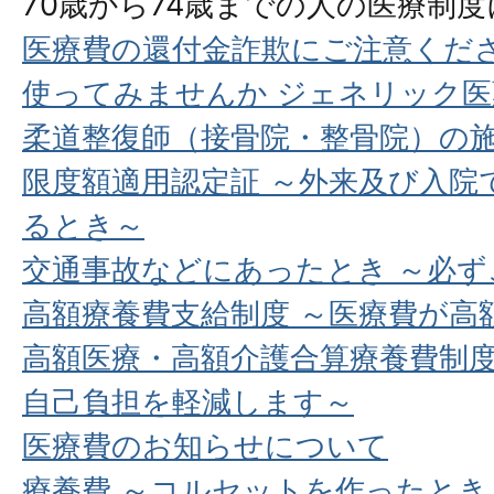
70歳から74歳までの人の医療制
医療費の還付金詐欺にご注意くだ
使ってみませんか ジェネリック
柔道整復師（接骨院・整骨院）の
限度額適用認定証 ～外来及び入院
るとき～
交通事故などにあったとき ～必ず
高額療養費支給制度 ～医療費が高
高額医療・高額介護合算療養費制度
自己負担を軽減します～
医療費のお知らせについて
療養費 ～コルセットを作ったと