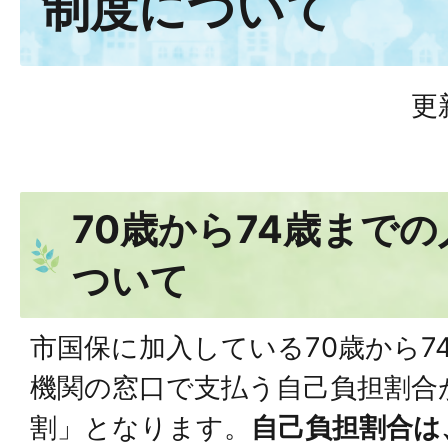
制度について
更
70歳から74歳まで
ついて
市国保に加入している70歳から7
機関の窓口で支払う自己負担割合
割」となります。
自己負担割合は