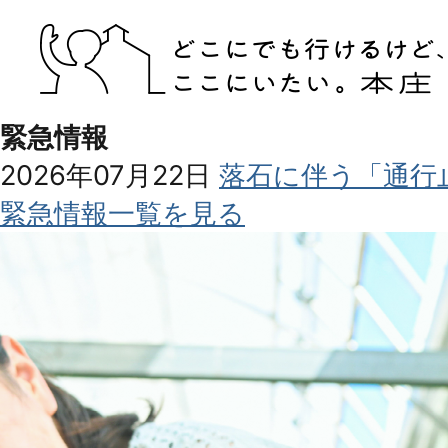
緊急情報
2026年07月22日
落石に伴う「通行
緊急情報一覧を見る
1
2
枚
枚
目
目
の
の
ス
ス