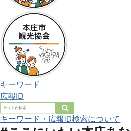
キーワード
広報ID
検
索
キーワード・広報ID検索について