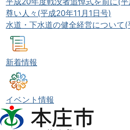
平成20年度戦没者追悼式を前に(平成
尊い人々(平成20年11月1日号)
水道・下水道の健全経営について(平
新着情報
イベント情報
本
庄