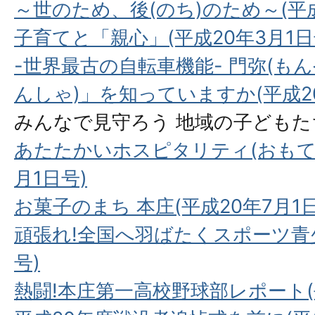
～世のため、後(のち)のため～(平成
子育てと「親心」(平成20年3月1日
-世界最古の自転車機能- 門弥(もん
んしゃ)」を知っていますか(平成20
みんなで見守ろう 地域の子どもたち
あたたかいホスピタリティ(おもてな
月1日号)
お菓子のまち 本庄(平成20年7月1日
頑張れ!全国へ羽ばたくスポーツ青少
号)
熱闘!本庄第一高校野球部レポート(平