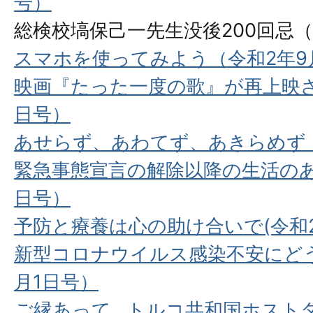
号）
総検校塙保己一先生没後200回忌（
スマホを使ってみよう（令和2年9
映画『たった⼀度の歌』が再上映さ
日号）
あせらず、あわてず、あきらめず（
緊急事態宣言の解除以降の生活のあ
日号）
予防と療養は心の助け合いで(令和2
新型コロナウイルス感染不安にどう
月1日号）
ご縁あって…トルコ共和国ホスト