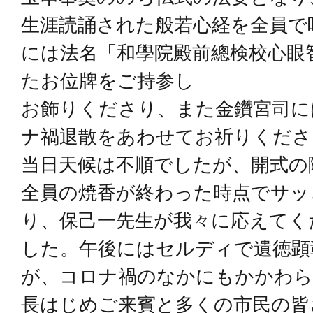
生涯読誦された般若心経を全員で
には法名「和學院殿前總検校心眼
たお位牌をご持参し
お飾りくださり、また金鑽宮司に
ナ禍退散をあわせてお祈りくださ
当日天候は不順でしたが、開式の
全員の焼香が終わった時点でサッ
り、保己一先生が我々に応えてく
した。午後にはセルディで遺徳顕
が、コロナ禍のなかにもかかわら
長はじめご来賓と多くの市民の皆