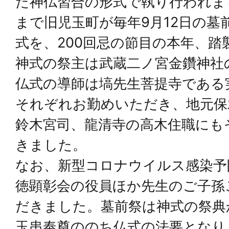
た神仏習合の形式で執り行われま
まで旧児玉町が毎年9月12日の墓
式を、200回忌の節目の本年、踏
神式の祭主は武蔵二ノ宮金鑽神社
仏式の導師は塙先生菩提寺である
それぞれお勤めいただき、地元保
鈴木宮司、龍清寺の高木住職にも
きました。
なお、新型コロナウイルス感染予
徳顕彰会の役員ほか先生のご子孫
だきました。墓前祭は神式の祭典
玉串奉奠ののち仏式の法要となり