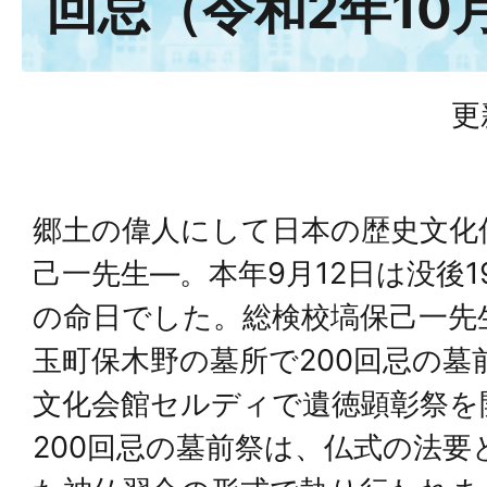
回忌（令和2年10
更
郷土の偉人にして日本の歴史文化
己一先生―。本年9月12日は没後1
の命日でした。総検校塙保己一先
玉町保木野の墓所で200回忌の墓
文化会館セルディで遺徳顕彰祭を
200回忌の墓前祭は、仏式の法要