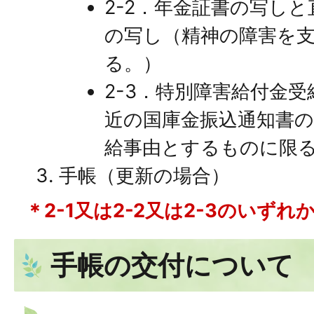
2-2．年金証書の写し
の写し（精神の障害を
る。）
2-3．特別障害給付金
近の国庫金振込通知書
給事由とするものに限
手帳（更新の場合）
＊2-1又は2-2又は2-3のいず
手帳の交付について