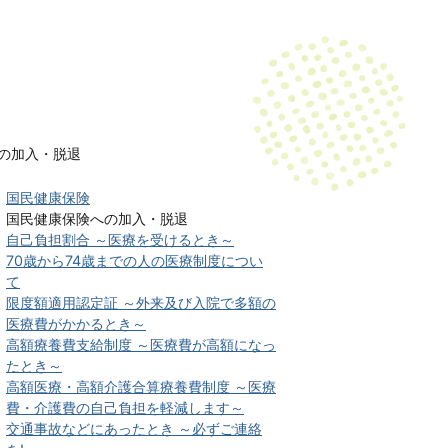
の加入・脱退
国民健康保険
国民健康保険への加入・脱退
自己負担割合 ～医療を受けるとき～
70歳から74歳までの人の医療制度につい
て
限度額適用認定証 ～外来及び入院で多額の
医療費がかかるとき～
高額療養費支給制度 ～医療費が高額になっ
たとき～
高額医療・高額介護合算療養費制度 ～医療
費・介護費の自己負担を軽減します～
交通事故などにあったとき ～必ずご連絡