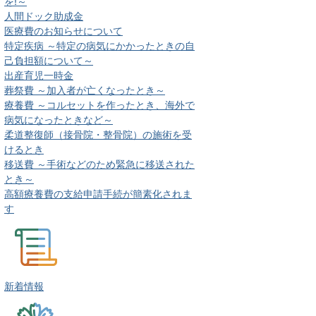
を!～
人間ドック助成金
医療費のお知らせについて
特定疾病 ～特定の病気にかかったときの自
己負担額について～
出産育児一時金
葬祭費 ～加入者が亡くなったとき～
療養費 ～コルセットを作ったとき、海外で
病気になったときなど～
柔道整復師（接骨院・整骨院）の施術を受
けるとき
移送費 ～手術などのため緊急に移送された
とき～
高額療養費の支給申請手続が簡素化されま
す
新着情報