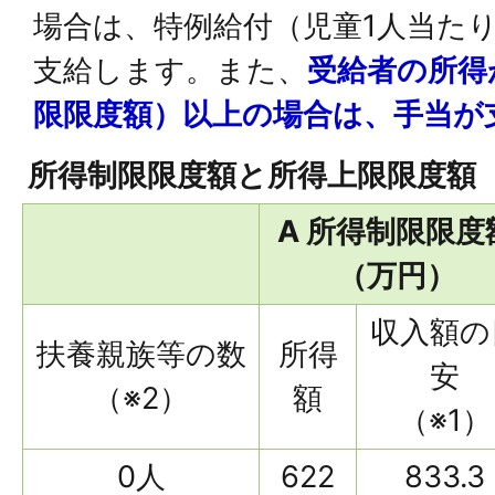
場合は、特例給付（児童1人当たり月
支給します。また、
受給者の所得
限限度額）以上の場合は、手当が
所得制限限度額と所得上限限度額
A 所得制限限度
（万円）
収入額の
扶養親族等の数
所得
安
（※2）
額
（※1）
0人
622
833.3