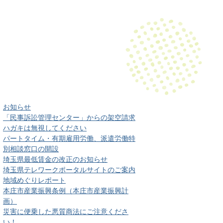
お知らせ
「民事訴訟管理センター」からの架空請求
ハガキは無視してください
パートタイム・有期雇用労働、派遣労働特
別相談窓口の開設
埼玉県最低賃金の改正のお知らせ
埼玉県テレワークポータルサイトのご案内
地域めぐりレポート
本庄市産業振興条例（本庄市産業振興計
画）
災害に便乗した悪質商法にご注意くださ
い！