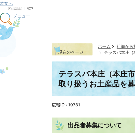
本文へ
メニュー
ホーム
組織から
現在のページ
テラスバ本庄（
テラスバ本庄（本庄
取り扱うお土産品を
広報ID :
19781
出品者募集について