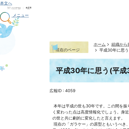
本文へ
メニュー
ホーム
組織から
現在のページ
平成30年に思う(
平成30年に思う(平成3
広報ID :
4059
本年は平成の世も30年です。この間を振
く変わった点は高度情報化でしょう。身近
の世と共に劇的に変化したと言えます。
現在の「ガラケー」の原型ともいうべき