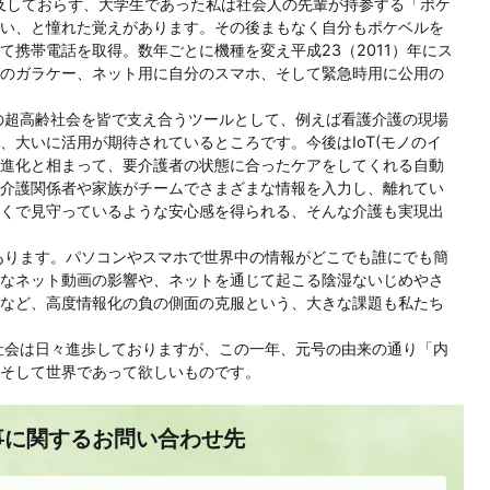
普及しておらず、大学生であった私は社会人の先輩が持参する「ポケ
い、と憧れた覚えがあります。その後まもなく自分もポケベルを
めて携帯電話を取得。数年ごとに機種を変え平成23（2011）年にス
のガラケー、ネット用に自分のスマホ、そして緊急時用に公用の
の超高齢社会を皆で支え合うツールとして、例えば看護介護の現場
、大いに活用が期待されているところです。今後はIoT(モノのイ
る進化と相まって、要介護者の状態に合ったケアをしてくれる自動
介護関係者や家族がチームでさまざまな情報を入力し、離れてい
くで見守っているような安心感を得られる、そんな介護も実現出
あります。パソコンやスマホで世界中の情報がどこでも誰にでも簡
なネット動画の影響や、ネットを通じて起こる陰湿ないじめやさ
など、高度情報化の負の側面の克服という、大きな課題も私たち
社会は日々進歩しておりますが、この一年、元号の由来の通り「内
そして世界であって欲しいものです。
事に関するお問い合わせ先