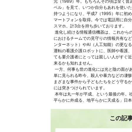
元（1989）年。もちろんその頃は全く
ベル」を見て、いつか自分もあれを使いた
持つようになり、平成7（1995）年に初
マートフォンを取得。今では電話用に自分
スマホ、計3台を持ち歩いております。
進化し続ける情報通信機器は、これから
におけるチームでの見守りの情報共有など
ンターネット）やAI（人工知能）の更な
運転の看護介護ロボットに、医師や看護、
ても要介護者にとっては親しい人がすぐ近
来るかも知れません。
一方、何事も世の進化には光と陰の面が
単に見られる昨今、殺人や暴力などの凄惨
まざまな事件から子どもたちをどう守るか
には突きつけられています。
本年は丸一年が平成、という最後の年。
平らかに外成る、地平らかに天成る」日本
この記