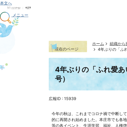
本文へ
メニュー
ホーム
組織から
現在のページ
4年ぶりの「ふれ
4年ぶりの「ふれ愛あい
号）
広報ID :
15939
今年の秋は、これまでコロナ禍で中断して
的に再開され始めました。本庄市でも各地
等の各イベント、生涯学習、福祉、人権啓