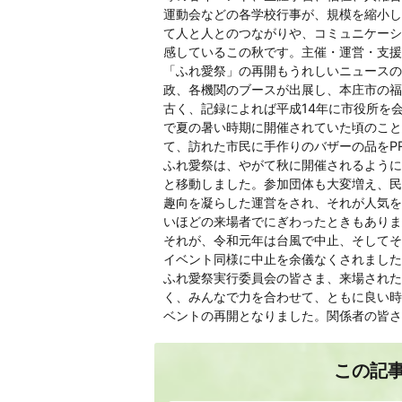
運動会などの各学校行事が、規模を縮小し
て人と人とのつながりや、コミュニケーシ
感しているこの秋です。主催・運営・支援
「ふれ愛祭」の再開もうれしいニュースの
政、各機関のブースが出展し、本庄市の福
古く、記録によれば平成14年に市役所を
で夏の暑い時期に開催されていた頃のこと
て、訪れた市民に手作りのバザーの品をP
ふれ愛祭は、やがて秋に開催されるように
と移動しました。参加団体も大変増え、民
趣向を凝らした運営をされ、それが人気を
いほどの来場者でにぎわったときもありま
それが、令和元年は台風で中止、そしてそ
イベント同様に中止を余儀なくされました
ふれ愛祭実行委員会の皆さま、来場された
く、みんなで力を合わせて、ともに良い時
ベントの再開となりました。関係者の皆さ
この記