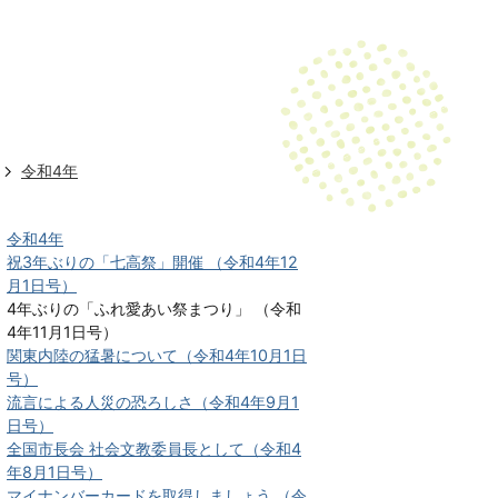
令和4年
令和4年
祝3年ぶりの「七高祭」開催 （令和4年12
月1日号）
4年ぶりの「ふれ愛あい祭まつり」 （令和
4年11月1日号）
関東内陸の猛暑について（令和4年10月1日
号）
流言による人災の恐ろしさ（令和4年9月1
日号）
全国市長会 社会文教委員長として（令和4
年8月1日号）
マイナンバーカードを取得しましょう （令