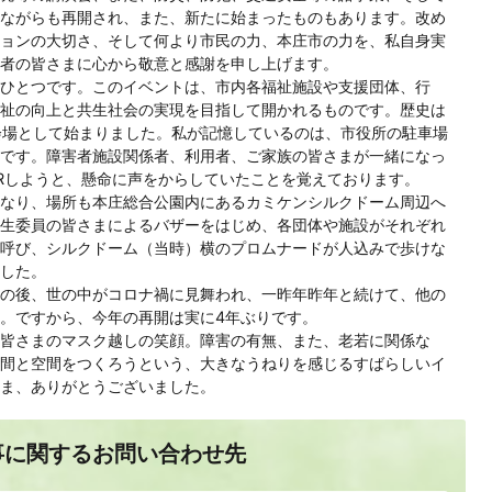
ながらも再開され、また、新たに始まったものもあります。改め
ョンの大切さ、そして何より市民の力、本庄市の力を、私自身実
者の皆さまに心から敬意と感謝を申し上げます。
ひとつです。このイベントは、市内各福祉施設や支援団体、行
祉の向上と共生社会の実現を目指して開かれるものです。歴史は
会場として始まりました。私が記憶しているのは、市役所の駐車場
です。障害者施設関係者、利用者、ご家族の皆さまが一緒になっ
Rしようと、懸命に声をからしていたことを覚えております。
なり、場所も本庄総合公園内にあるカミケンシルクドーム周辺へ
生委員の皆さまによるバザーをはじめ、各団体や施設がそれぞれ
呼び、シルクドーム（当時）横のプロムナードが人込みで歩けな
した。
の後、世の中がコロナ禍に見舞われ、一昨年昨年と続けて、他の
。ですから、今年の再開は実に4年ぶりです。
皆さまのマスク越しの笑顔。障害の有無、また、老若に関係な
間と空間をつくろうという、大きなうねりを感じるすばらしいイ
ま、ありがとうございました。
事に関するお問い合わせ先