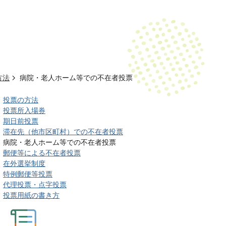
方法
病院・老人ホーム等での不在者投票
投票の方法
投票所入場券
期日前投票
滞在先（他市区町村）での不在者投票
病院・老人ホーム等での不在者投票
郵便等による不在者投票
在外選挙制度
特例郵便等投票
代理投票・点字投票
投票用紙の書き方