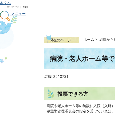
本文へ
メニュー
ホーム
組織から
現在のページ
病院・老人ホーム等で
広報ID :
10721
投票できる方
病院や老人ホーム等の施設に入院（入所）
県選挙管理委員会の指定を受けていれば、