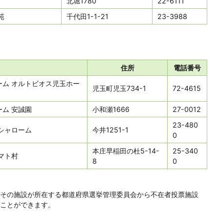
北堀1780
22-6111
苑
千代田1-1-21
23-3988
住所
電話番号
ーム オルトビオス児玉ホー
児玉町児玉734-1
72-4615
ム 安誠園
小和瀬1666
27-0012
23-480
シャローム
今井1251-1
0
本庄早稲田の杜5-14-
25-340
マト村
8
0
その施設が所在する都道府県選挙管理委員会から不在者投票施設
ことができます。