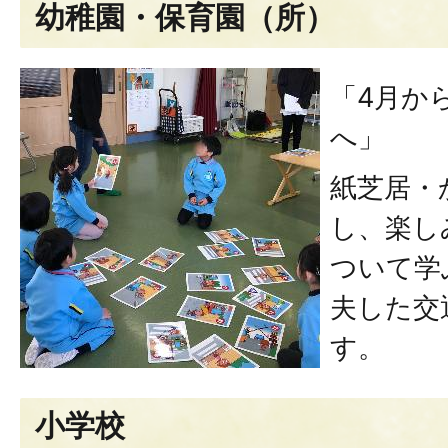
幼稚園・保育園（所）
「4月か
へ」
紙芝居・
し、楽し
ついて学
夫した交
す。
小学校