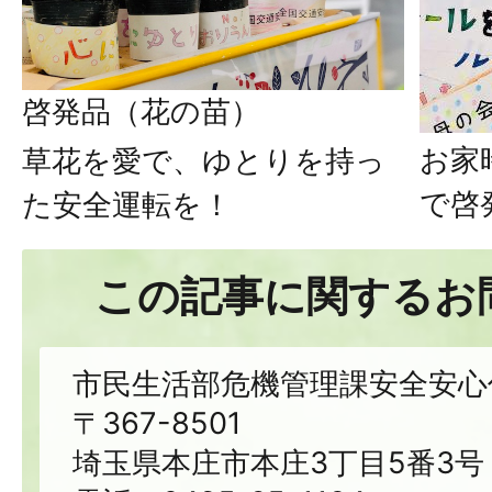
啓発品（花の苗）
お家
草花を愛で、ゆとりを持っ
で啓
た安全運転を！
この記事に関するお
市民生活部危機管理課安全安心
〒367-8501
埼玉県本庄市本庄3丁目5番3号