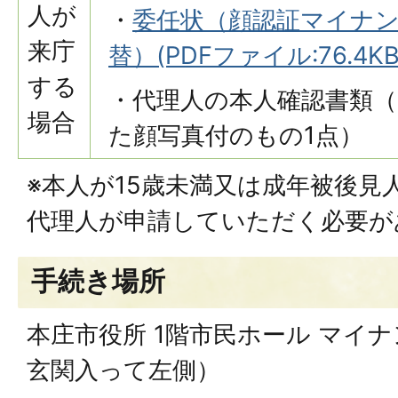
人が
・
委任状（顔認証マイナ
来庁
替）(PDFファイル:76.4KB
する
・代理人の本人確認書類
場合
た顔写真付のもの1点）
※本人が15歳未満又は成年被後見
代理人が申請していただく必要が
手続き場所
本庄市役所 1階市民ホール マイ
玄関入って左側）