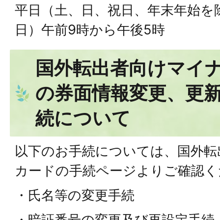
平日（土、日、祝日、年末年始を
日）午前9時から午後5時
国外転出者向けマイ
の券面情報変更、更
続について
以下のお手続については、国外転
カードの手続ページよりご確認く
・氏名等の変更手続
・暗証番号の変更及び再設定手続