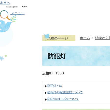
本文へ
メニュー
ホーム
組織から
現在のページ
防犯灯
広報ID :
1300
防犯灯とは
防犯灯の新規設置について
防犯灯のLED化について