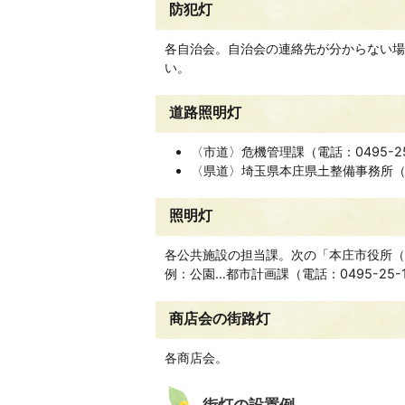
防犯灯
各自治会。自治会の連絡先が分からない場
い。
道路照明灯
〈市道〉危機管理課（電話：0495-25
〈県道〉埼玉県本庄県土整備事務所（電話
照明灯
各公共施設の
担当課。次の「本庄市役所（
例：公園…都市計画課（電話：0495-25-1
商店会の街路灯
各商店会。
街灯の設置例