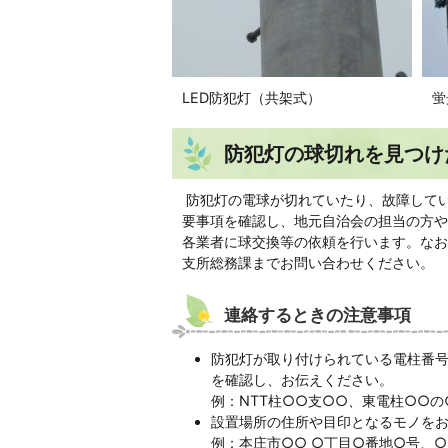
LED防犯灯（共架式）
蛍
防犯灯の球切れを見つけ
防犯灯の電球が切れていたり、故障して
要事項を確認し、地元自治会の担当の方や
各業者に球交換等の依頼を行います。なお
支所総務課までお問い合わせください。
連絡するときの注意事項
防犯灯が取り付けられている電柱番
を確認し、お伝えください。
例：NTT柱○○支○○、東電柱○○の
設置場所の住所や目印となるモノを
例：本庄市○○ ○丁目○番地○号、