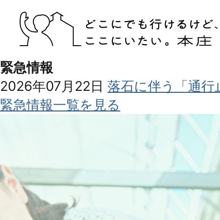
緊急情報
2026年07月22日
落石に伴う「通行
緊急情報一覧を見る
1
2
枚
枚
目
目
の
の
ス
ス