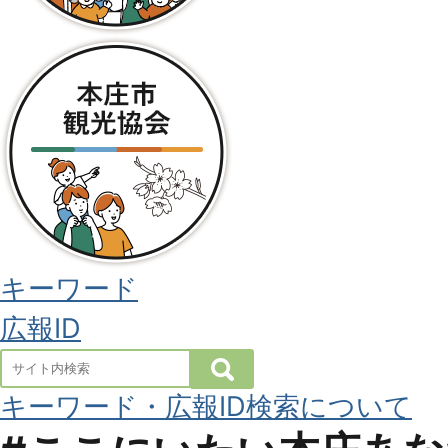
キーワード
広報ID
検
索
キーワード・広報ID検索について