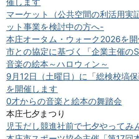
催します
マーケット（公共空間の利活用実証
ット事業を検討中の方へ-
本庄オータム・ウォーク2026を
市との協定に基づく「企業主催のS
音楽の絵本～ハロウィン～
9月12日（土曜日）に「総検校塙
を開催します
0才からの音楽と絵本の舞踏会
本庄七夕まつり
児玉だし競進社前で七夕やってみ
本庄市スポーツ協会主催「第17回