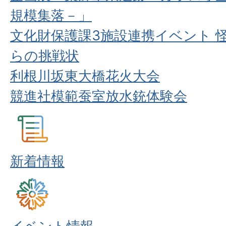
規模集落－」
文化財保護課3施設連携イベント 怪
らの挑戦状
利根川坂東大橋花火大会
競進社模範蚕室放水銃体験会
新着情報