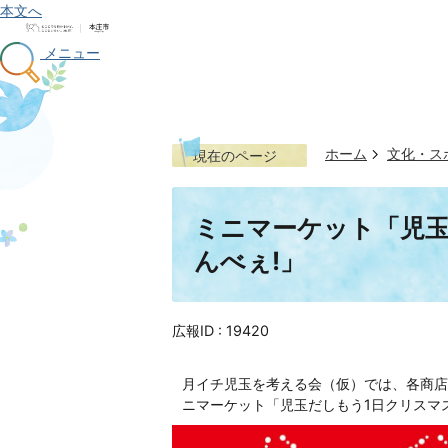
本文へ
メニュー
ホーム
文化・ス
現在のページ
ミニマーケット「児玉
んべぇ!」
広報ID :
19420
月イチ児玉を考える会（仮）では、各商店
ニマーケット「児玉だしもう1日クリスマ