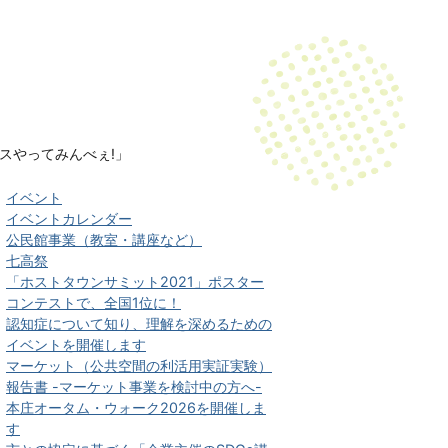
スやってみんべぇ!」
イベント
イベントカレンダー
公民館事業（教室・講座など）
七高祭
「ホストタウンサミット2021」ポスター
コンテストで、全国1位に！
認知症について知り、理解を深めるための
イベントを開催します
マーケット（公共空間の利活用実証実験）
報告書 -マーケット事業を検討中の方へ-
本庄オータム・ウォーク2026を開催しま
す