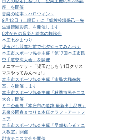
市との協定に基づく「企業主催のSDGs講
座」を開催
音楽の絵本～ハロウィン～
9月12日（土曜日）に「総検校塙保己一先
生遺徳顕彰祭」を開催します
0才からの音楽と絵本の舞踏会
本庄七夕まつり
児玉だし競進社前で七夕やってみんべぇ
本庄市スポーツ協会主催「第17回本庄市民
空手道交流大会」を開催
ミニマーケット「児玉だしもう1日クリス
マスやってみんべぇ!」
本庄市スポーツ協会主催「市民太極拳教
室」を開催します
本庄市スポーツ協会主催「秋季市民テニス
大会」開催
ミニ企画展「本庄市の遺跡 最新出土品展」
若泉公園春まつり＆本庄クラフトアートフ
ェア
本庄市スポーツ協会主催「早朝初心者テニ
ス教室」開催
郡市テニス大会を開催