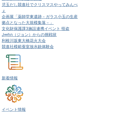
児玉だし競進社でクリスマスやってみんべ
ぇ
企画展「薬師堂東遺跡－ガラス小玉の生産
拠点となった大規模集落－」
文化財保護課3施設連携イベント 怪盗
J∞hn（ジョン）からの挑戦状
利根川坂東大橋花火大会
競進社模範蚕室放水銃体験会
新着情報
イベント情報