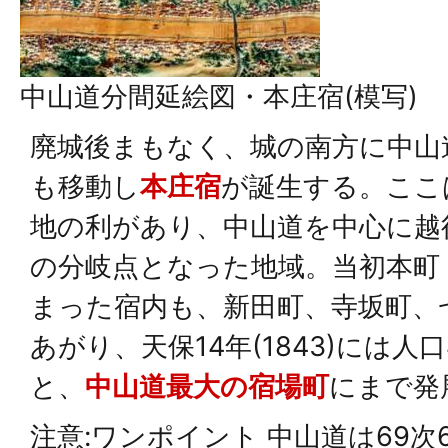
中山道分間延絵図・本庄宿(模写)
廃城後まもなく、城の南方に中山
も移動し
本庄宿
が誕生する。ここ
地の利があり、中山道を中心に越
の分岐点となった地域。当初本町
まった宿内も、新田町、寺坂町、
あがり、天保14年(1843)には人口
と、
中山道最大の宿場町
にまで発
注意:ワンポイント 中山道は69次