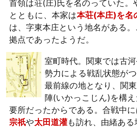
首領は荘(庄)氏を名のっていた
とともに、本家は
本荘(本庄)を名
は、字東本庄という地名がある。
拠点であったようだ。
室町時代。関東では古河
勢力による戦乱状態が
最前線の地となり、関東
陣(いかっこじん)を構
要所だったからである。合戦中に
宗祇
や
太田道灌
も訪れ、由緒ある