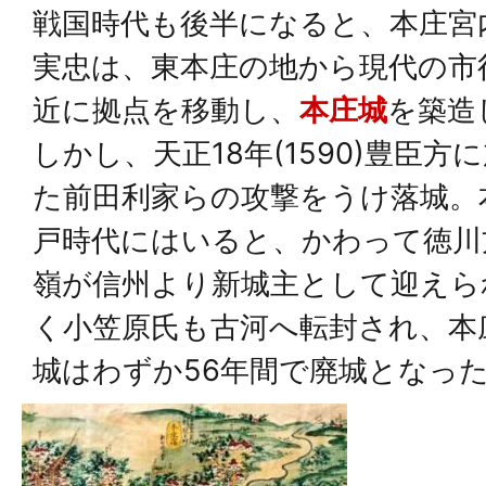
戦国時代も後半になると、本庄宮
実忠は、東本庄の地から現代の市
近に拠点を移動し、
本庄城
を築造
しかし、天正18年(1590)豊臣方
た前田利家らの攻撃をうけ落城。
戸時代にはいると、かわって徳川
嶺が信州より新城主として迎えら
く小笠原氏も古河へ転封され、本
城はわずか56年間で廃城となっ