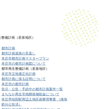
生整備計画（若泉地区）
都市計画
都市計画道路の見直し
本庄市都市計画マスタープラン
本庄市の都市計画図について
都市再生整備計画（若泉地区）
本庄市立地適正化計画
都市計画に係る証明について
本庄市の都市計画
告示・公告・手続中の都市計画案件一覧
まちなか再生宅地開発補助金について
本庄早稲田駅周辺土地区画整理事業 （換地
処分公告済）