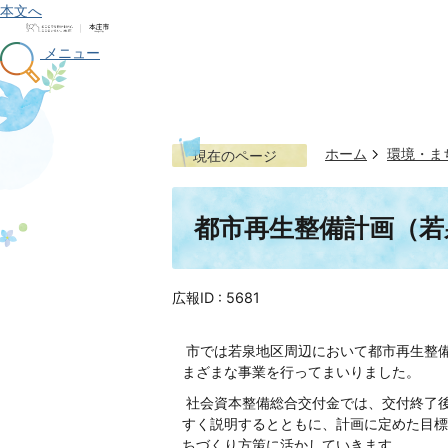
本文へ
メニュー
ホーム
環境・ま
現在のページ
都市再生整備計画（若
広報ID :
5681
市では若泉地区周辺において都市再生整備
まざまな事業を行ってまいりました。
社会資本整備総合交付金では、交付終了
すく説明するとともに、計画に定めた目標
ちづくり方策に活かしていきます。