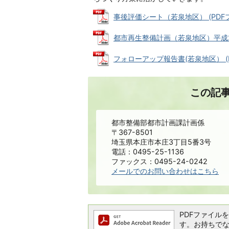
事後評価シート（若泉地区） (PDFファ
都市再生整備計画（若泉地区）平成22年
フォローアップ報告書(若泉地区） (PD
この記
都市整備部都市計画課計画係
〒367-8501
埼玉県本庄市本庄3丁目5番3号
電話：0495-25-1136
ファックス：0495-24-0242
メールでのお問い合わせはこちら
PDFファイルを閲
す。お持ちでない方