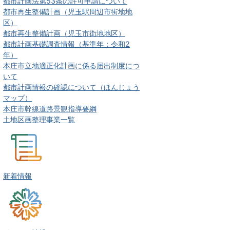
都市計画法第53条の許可申請について
都市再生整備計画（児玉駅周辺市街地地
区）
都市再生整備計画（児玉市街地地区）
都市計画基礎調査情報（基準年：令和2
年）
本庄市立地適正化計画に係る届出制度につ
いて
都市計画情報の確認について（ほんじょう
マップ）
本庄市幹線道路景観指導要綱
土地区画整理事業一覧
新着情報