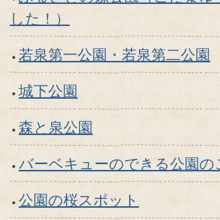
した！）
若泉第一公園・若泉第二公園
城下公園
森と泉公園
バーベキューのできる公園の
公園の桜スポット