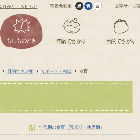
背景色変更
文字サイズ
ふりがな・ルビふり
もしものとき
年齢でさがす
目的でさがす
目的でさがす
サポート・相談
食育
年代別の食育（乳児期・幼児期）