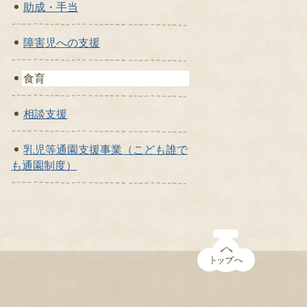
助成・手当
障害児への支援
食育
相談支援
乳児等通園支援事業（こども誰で
も通園制度）