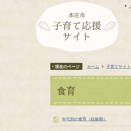
現在のページ
ホーム
子育てサイト
食育
年代別の食育（妊娠期）