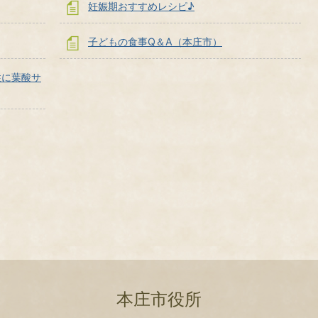
妊娠期おすすめレシピ♪
子どもの食事Q＆A（本庄市）
性に葉酸サ
本庄市役所