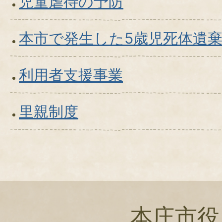
児童虐待の予防
本市で発生した5歳児死体遺
利用者支援事業
里親制度
本庄市役