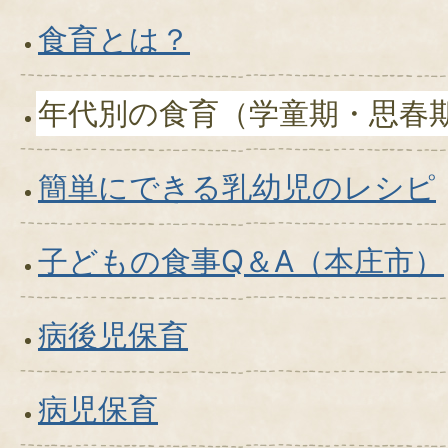
食育とは？
年代別の食育（学童期・思春
簡単にできる乳幼児のレシピ
子どもの食事Q＆A（本庄市）
病後児保育
病児保育