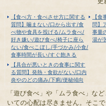
更
【食べ方・食べさせ方に関する
【食
質問】噛まない/口から出す/食
問】
べ物や食具を投げる/ムラ食べ/
事量
好き嫌い/遊び食べ/椅子に座ら
湯が
ない/食べこぼし/手づかみ/小食/
食事時間が長い/すぐ飽きる
【具合が悪いときの食事に関す
る質問】発熱・食欲がない/口内
炎やのどの痛み/下痢/便秘傾向
「遊び食べ」や「ムラ食べ」など
いての心配は尽きません。そこで