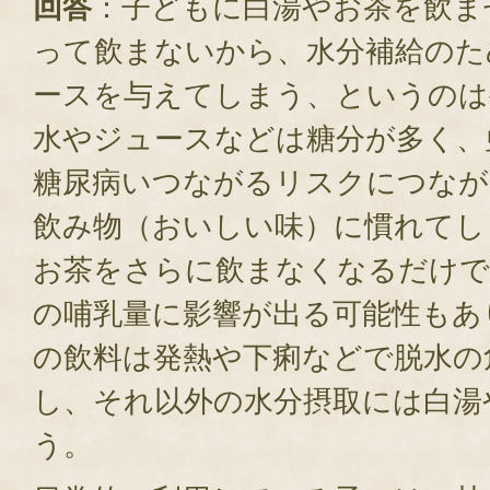
回答
：子どもに白湯やお茶を飲ま
って飲まないから、水分補給のた
ースを与えてしまう、というのは
水やジュースなどは糖分が多く、
糖尿病いつながるリスクにつなが
飲み物（おいしい味）に慣れてし
お茶をさらに飲まなくなるだけで
の哺乳量に影響が出る可能性もあ
の飲料は発熱や下痢などで脱水の
し、それ以外の水分摂取には白湯
う。