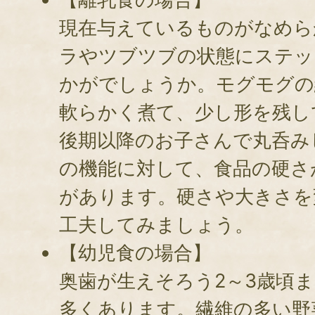
現在与えているものがなめら
ラやツブツブの状態にステッ
かがでしょうか。モグモグの
軟らかく煮て、少し形を残し
後期以降のお子さんで丸呑み
の機能に対して、食品の硬さ
があります。硬さや大きさを
工夫してみましょう。
【幼児食の場合】
奥歯が生えそろう2～3歳頃
多くあります。繊維の多い野