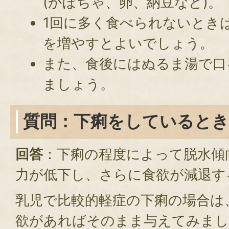
(かぼちゃ、卵、納豆など)。
1回に多く食べられないとき
を増やすとよいでしょう。
また、食後にはぬるま湯で口
ましょう。
質問：下痢をしているとき
回答
：下痢の程度によって脱水傾
力が低下し、さらに食欲が減退す
乳児で比較的軽症の下痢の場合は
欲があればそのまま与えてみまし