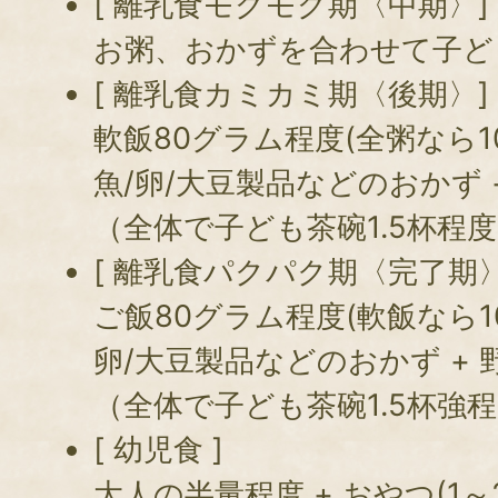
[ 離乳食モグモグ期〈中期〉]
お粥、おかずを合わせて子ど
[ 離乳食カミカミ期〈後期〉]
軟飯80グラム程度(全粥なら10
魚/卵/大豆製品などのおかず 
（全体で子ども茶碗1.5杯程
[ 離乳食パクパク期〈完了期〉
ご飯80グラム程度(軟飯なら10
卵/大豆製品などのおかず + 
（全体で子ども茶碗1.5杯強
[ 幼児食 ]
大人の半量程度 + おやつ(1～