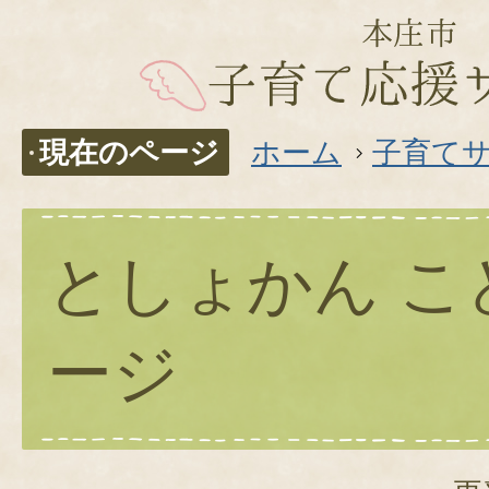
現在のページ
ホーム
子育て
としょかん こ
ージ