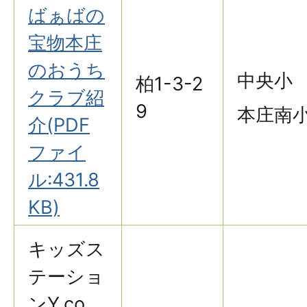
ばぁばの
宝物本庄
のおうち
中央小
柏1-3-2
クラブ紹
9
本庄南
介(PDF
ファイ
ル:431.8
KB)
キッズス
テーショ
ンY.co