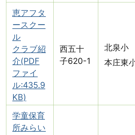
恵アフタ
ースクー
ル
北泉小
クラブ紹
西五十
介(PDF
子620-1
本庄東
ファイ
ル:435.9
KB)
学童保育
所みらい