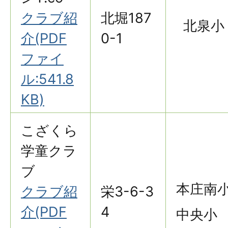
クラブ紹
北堀187
北泉小
介(PDF
0-1
ファイ
ル:541.8
KB)
こざくら
学童クラ
ブ
本庄南
クラブ紹
栄3-6-3
介(PDF
4
中央小