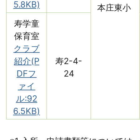
5.8KB)
本庄東小
寿学童
保育室
クラブ
紹介(P
寿2-4-
DFフ
24
ァイ
ル:92
6.5KB)