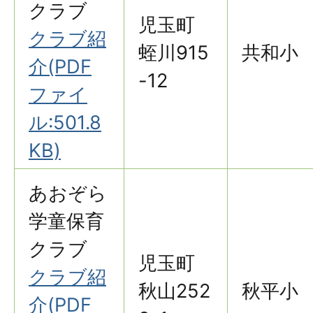
クラブ
児玉町
クラブ紹
蛭川915
共和小
介(PDF
-12
ファイ
ル:501.8
KB)
あおぞら
学童保育
クラブ
児玉町
クラブ紹
秋山252
秋平小
介(PDF