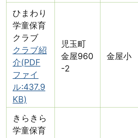
ひまわり
学童保育
クラブ
児玉町
クラブ紹
金屋960
金屋小
介(PDF
-2
ファイ
ル:437.9
KB)
きらきら
学童保育