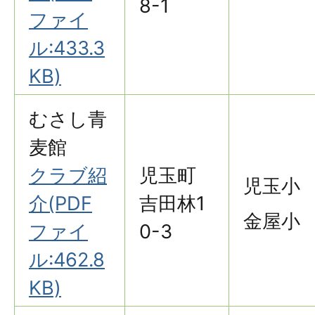
8-1
ファイ
ル:433.3
KB)
むさし青
麦館
クラブ紹
児玉町
児玉小
介(PDF
吉田林1
金屋小
ファイ
0-3
ル:462.8
KB)