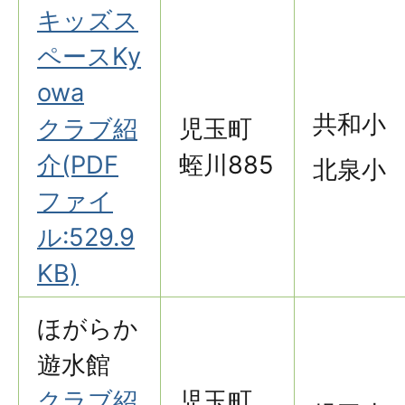
キッズス
ペースKy
owa
共和小
クラブ紹
児玉町
介(PDF
蛭川885
北泉小
ファイ
ル:529.9
KB)
ほがらか
遊水館
クラブ紹
児玉町