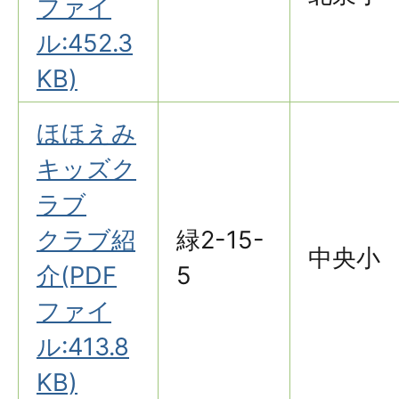
ファイ
ル:452.3
KB)
ほほえみ
キッズク
ラブ
クラブ紹
緑2-15-
中央小
介(PDF
5
ファイ
ル:413.8
KB)