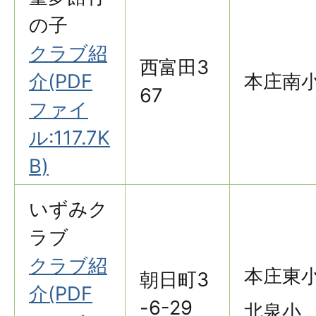
の子
クラブ紹
西富田3
介(PDF
本庄南
67
ファイ
ル:117.7K
B)
いずみク
ラブ
クラブ紹
本庄東
朝日町3
介(PDF
-6-29
北泉小