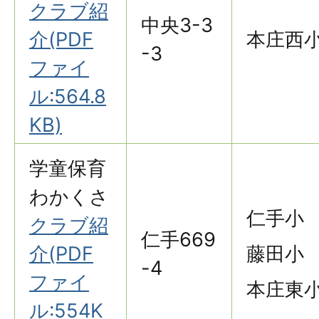
クラブ紹
中央3-3
介(PDF
本庄西
-3
ファイ
ル:564.8
KB)
学童保育
わかくさ
仁手小
クラブ紹
仁手669
介(PDF
藤田小
-4
ファイ
本庄東
ル:554K