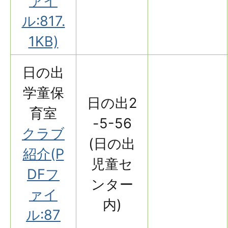
ァイ
ル:817.
1KB)
日の出
学童保
日の出2
育室
-5-56
クラブ
(日の出
紹介(P
児童セ
DFフ
ンター
ァイ
内)
ル:87