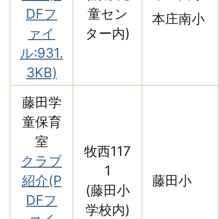
DFフ
童セン
本庄南小
ァイ
ター内)
ル:931.
3KB)
藤田学
童保育
室
牧西117
クラブ
1
紹介(P
藤田小
(藤田小
DFフ
学校内)