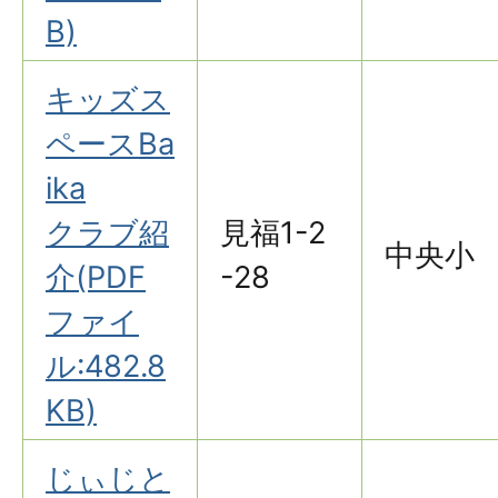
B)
キッズス
ペースBa
ika
クラブ紹
見福1-2
中央小
介(PDF
-28
ファイ
ル:482.8
KB)
じぃじと