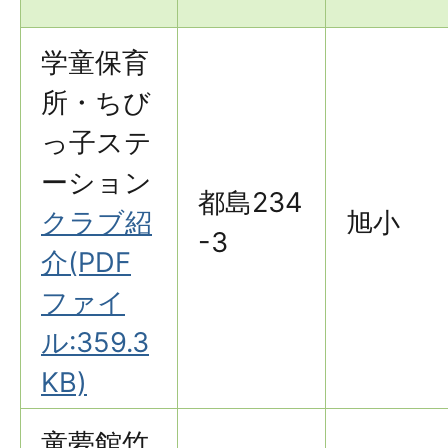
学童保育
所・ちび
っ子ステ
ーション
都島234
クラブ紹
旭小
-3
介(PDF
ファイ
ル:359.3
KB)
童夢館竹