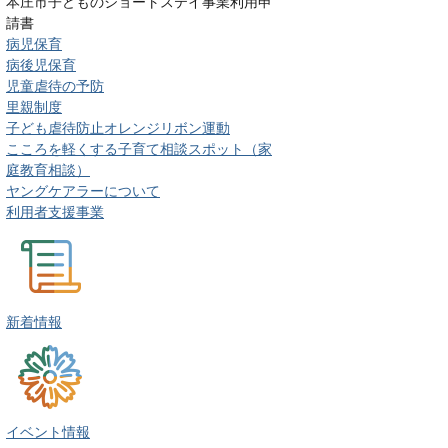
本庄市子どものショートステイ事業利用申
請書
病児保育
病後児保育
児童虐待の予防
里親制度
子ども虐待防止オレンジリボン運動
こころを軽くする子育て相談スポット（家
庭教育相談）
ヤングケアラーについて
利用者支援事業
新着情報
イベント情報