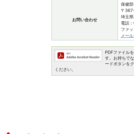
保健部
〒367
埼玉県
お問い合わせ
電話：0
ファック
メール
PDFファイルを閲
す。お持ちでない方
ードボタンを
ください。