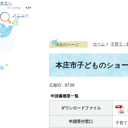
本文へ
メニュー
ホーム
子育て・
現在のページ
本庄市子どものショ
広報ID :
9736
申請書概要一覧
ダウンロードファイル
申請受付窓口
子育て