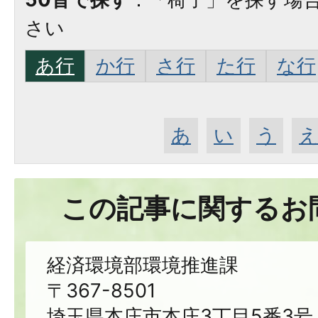
さい
あ行
か行
さ行
た行
な行
あ
い
う
この記事に関するお
経済環境部環境推進課
〒367-8501
埼玉県本庄市本庄3丁目5番3号