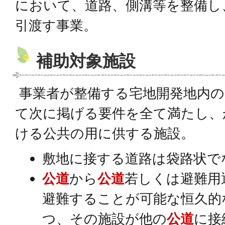
において、道路、側溝等を整備し
引渡す事業。
補助対象施設
事業者が整備する宅地開発地内の
て次に掲げる要件を全て満たし、
ける公共の用に供する施設。
敷地に接する道路は袋路状で
公道
から
公道
若しくは避難用
避難することが可能な恒久的
つ、その施設が他の
公道
に接