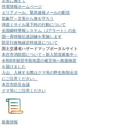
災害に備えて
停電情報ホームページ
エリアメール、緊急速報メールの配信
気象庁～災害から身を守ろう
弾道ミサイル落下時の行動について
全国瞬時警報システム（Jアラート）の全
国一斉情報伝達訓練を実施します
防災行政無線定時放送について
国土交通省ハザードマップポータルサイト
本庄市消防団について～新入団員募集中～
令和6年能登半島地震の被災地へ救援物資
を届けました
入山、入林する際はクマ等の野生鳥獣出没
にご注意ください。
本庄市防災会議
クマ等にご注意ください
新着情報