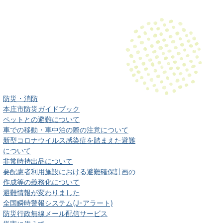
防災・消防
本庄市防災ガイドブック
ペットとの避難について
車での移動・車中泊の際の注意について
新型コロナウイルス感染症を踏まえた避難
について
非常時持出品について
要配慮者利用施設における避難確保計画の
作成等の義務化について
避難情報が変わりました
全国瞬時警報システム(J-アラート)
防災行政無線メール配信サービス