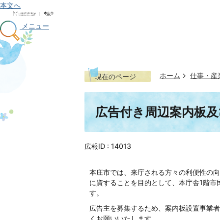
本文へ
メニュー
ホーム
仕事・産
現在のページ
広告付き周辺案内板及
広報ID :
14013
本庄市では、来庁される方々の利便性の向
に資することを目的として、本庁舎1階市
す。
広告主を募集するため、案内板設置事業者
くお願いいたします。