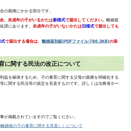
合の親権にかかる部分です。
場合、未成年の子がいるかたは
新様式
で届出してください。
離婚届
祉課にあります。
未成年の子がいないかたは
旧様式
で届出しても
様式
で届出する場合は、
離婚届別紙(PDFファイル:786.3KB)
の添
育に関する民法の改正について
利益を確保するため、子の養育に関する父母の責務を明確化する
等に関する民法等の規定を見直すものです。詳しくは法務省ホー
事が掲載されていますのでご覧ください。
の離婚後の子の養育に関する見直し）について