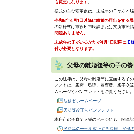
も変更になります
。
様式の主な変更点は、未成年の子がある場
令和8年4月1日以降に離婚の届出をする
の新様式は市役所市民課または支所市民福
問題ありません。
未成年の子がいるかたが4月1日以降に
旧
付が必要となります。
父母の離婚後等の子の養
この法律は、父母の離婚等に直面する子の
とともに、親権・監護、養育費、親子交流
ムページやパンフレットをご覧ください。
法務省ホームページ
民法等改正法パンフレット
本庄市の子育て支援のページにも、関連記
民法等の一部を改正する法律（父母