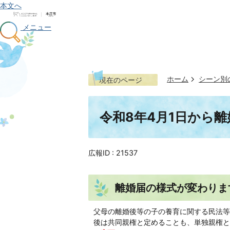
本文へ
メニュー
ホーム
シーン別
現在のページ
令和8年4月1日から
広報ID :
21537
離婚届の様式が変わりま
父母の離婚後等の子の養育に関する民法等
後は共同親権と定めることも、単独親権と