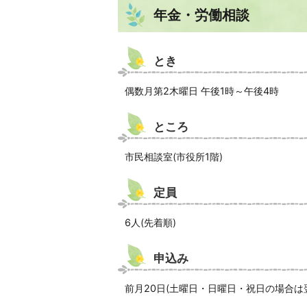
年金・労働相談
とき
偶数月第2木曜日 午後1時～午後4時
ところ
市民相談室(市役所1階)
定員
6人(先着順)
申込み
前月20日(土曜日・日曜日・祝日の場合は