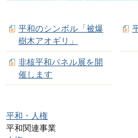
平和のシンボル「被爆
樹木アオギリ」
非核平和パネル展を開
催します
平和・人権
平和関連事業