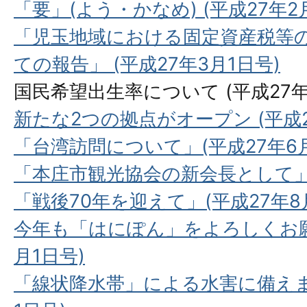
「要」(よう・かなめ) (平成27年2
「児玉地域における固定資産税等
ての報告」 (平成27年3月1日号)
国民希望出生率について (平成27年
新たな2つの拠点がオープン (平成2
「台湾訪問について」(平成27年6月
「本庄市観光協会の新会長として」(
「戦後70年を迎えて」(平成27年8
今年も「はにぽん」をよろしくお願い
月1日号)
「線状降水帯」による水害に備えまし