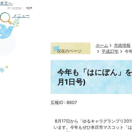
本文へ
メニュー
ホーム
市政情報
現在のページ
平成27年
今年
今年も「はにぽん」を
月1日号)
広報ID :
8607
8月17日から「ゆるキャラグランプリ20
います。今年もぜひ本庄市マスコット「は