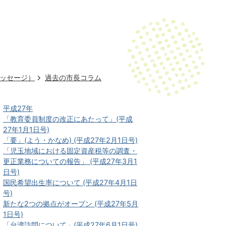
ッセージ）
過去の市長コラム
平成27年
「教育委員制度の改正にあたって」(平成
27年1月1日号)
「要」(よう・かなめ) (平成27年2月1日号)
「児玉地域における固定資産税等の調査・
更正業務についての報告」 (平成27年3月1
日号)
国民希望出生率について (平成27年4月1日
号)
新たな2つの拠点がオープン (平成27年5月
1日号)
「台湾訪問について」(平成27年6月1日号)