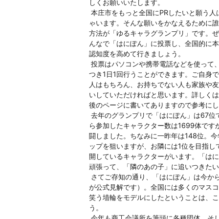
しくお願いいたします。
本庄市をもっと全国にPRしたいと願う人
ゃいます。そんな願いをかなえるために誰
方法が「ゆるキャラグランプリ」です。ぜ
んなで「はにぽん」に投票し、全国的に本
認知度を高めて行きましょう。
投票はパソコンや携帯電話などを使って、
つき1日1回行うことができます。ご自身
人はもちろん、お持ちでない人も家族や友
いしていただければと思います。詳しくは
後のページに書いてありますので参考にし
去年のグランプリで「はにぽん」は67位
ら参加したキャラクター数は1699体です
闘しました。ちなみに一昨年は148位。
ップを狙いますが、お隣には1位を目指し
開しているキャラクターがいます。「はに
頑張って、「隣のあの子」に追いつきたい
さてご存知の通り、「はにぽん」は今から
が公式見解です）。全国には多くのマスコ
笑う埴輪をモデルにしたということは、こ
う。
今年も商工会議所を筆頭に各種団体、そ