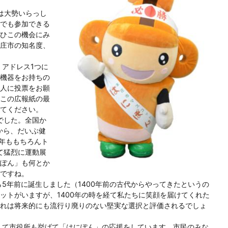
は大勢いらっし
でも参加できる
ひこの機会にみ
庄市の知名度、
アドレス1つに
で機器をお持ちの
人に投票をお願
この広報紙の最
てください。
でした。全国か
から、だいぶ健
今年ももちろんト
て猛烈に運動展
ぽん」も何とか
ですね。
5年前に誕生しました（1400年前の古代からやってきたというの
ットがいますが、1400年の時を経て私たちに笑顔を届けてくれた
れは将来的にも流行り廃りのない堅実な選択と評価されるでしょ
して市役所も挙げて「はにぽん」の応援をしています。市民のみな