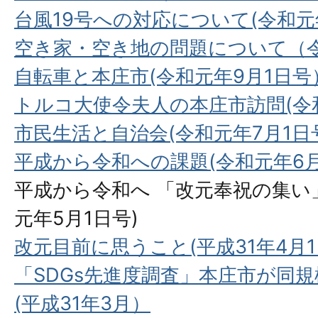
台風19号への対応について(令和元
空き家・空き地の問題について（令
自転車と本庄市(令和元年9月1日号
トルコ大使令夫人の本庄市訪問(令
市民生活と自治会(令和元年7月1日
平成から令和への課題(令和元年6月
平成から令和へ 「改元奉祝の集い
元年5月1日号)
改元目前に思うこと(平成31年4月1
「SDGs先進度調査」本庄市が同
(平成31年3月）