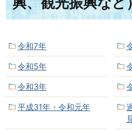
興、観光振興など
令和7年
令和5年
令和3年
平成31年・令和元年