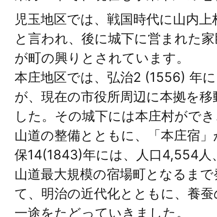
児玉地区では、戦国時代に山内上
と言われ、後に城下に営まれた家
が町の興りとされています。
本庄地区では、弘治2 (1556) 
が、現在の市役所周辺に本拠を移
した。その城下には本庄村ができ
山道の整備とともに、「本庄宿」
保14(1843)年には、人口4,554
山道最大規模の宿場町となるまで
て、明治の近代化とともに、養蚕
一途をたどっていきました。