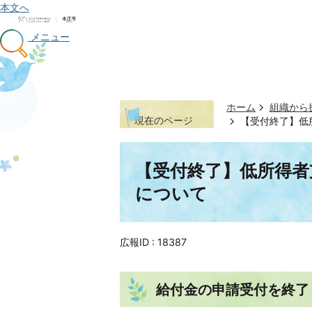
本文へ
メニュー
ホーム
組織から
現在のページ
【受付終了】低
【受付終了】低所得者
について
広報ID :
18387
給付金の申請受付を終了