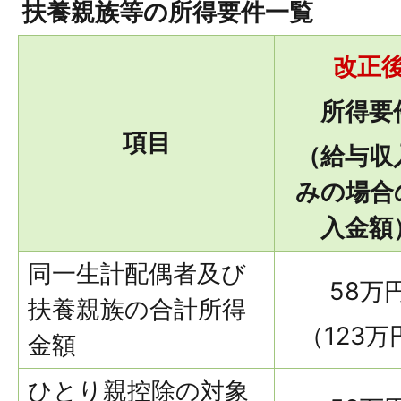
扶養親族等の所得要件一覧
改正
所得要
項目
（給与収
みの場合
入金額
同一生計配偶者及び
58万
扶養親族の合計所得
（123万
金額
ひとり親控除の対象