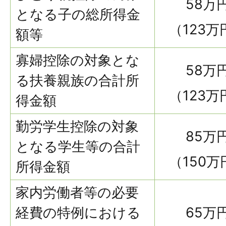
58万
となる子の総所得金
（123万
額等
寡婦控除の対象とな
58万
る扶養親族の合計所
（123万
得金額
勤労学生控除の対象
85万
となる学生等の合計
（150万
所得金額
家内労働者等の必要
経費の特例における
65万