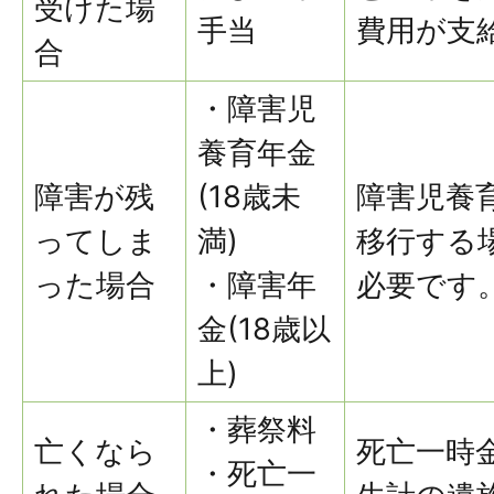
受けた場
手当
費用が支
合
・障害児
養育年金
障害が残
(18歳未
障害児養
ってしま
満)
移行する
った場合
・障害年
必要です
金(18歳以
上)
・葬祭料
亡くなら
死亡一時
・死亡一