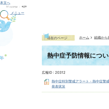
本文へ
メニュー
ホーム
組織から
現在のページ
熱中症予防情報につい
広報ID :
20312
熱中症特別警戒アラート・熱中症警
発表状況