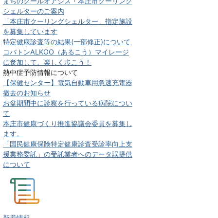
まちのクールオアシス・本庄市クーリング
シェルターのご案内
「本庄市クーリングシェルター」指定施設
を募集しています
特定健康診査等の結果(一部修正)について
コバトンALKOO（あるこう）マイレージ
に参加して、楽しく歩こう！
熱中症予防情報について
【保健センター】電気自動車用急速充電器
撤去のお知らせ
お盆期間中に診察を行っている病院につい
て
本庄市健康づくり推進協議会委員を募集し
ます。
「国民健康保険特定健康診査受診率向上支
援業務委託」の受託業者へのデータ誤提供
について
新着情報