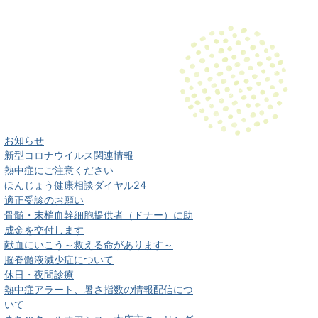
お知らせ
新型コロナウイルス関連情報
熱中症にご注意ください
ほんじょう健康相談ダイヤル24
適正受診のお願い
骨髄・末梢血幹細胞提供者（ドナー）に助
成金を交付します
献血にいこう～救える命があります～
脳脊髄液減少症について
休日・夜間診療
熱中症アラート、暑さ指数の情報配信につ
いて